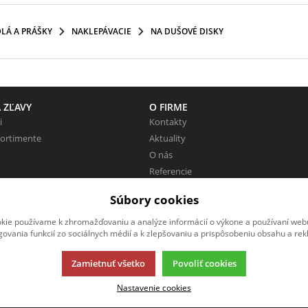
LÁ A PRÁŠKY
NAKLEPÁVACIE
NA DUŠOVÉ DISKY
 ZĽAVY
O FIRME
i
Kontakty
sortimente
Aktuality
O nás
Referencie
Pracovné miesta
Súbory cookies
Zaujímavé odkazy
kie používame k zhromažďovaniu a analýze informácií o výkone a používaní webu
govania funkcií zo sociálnych médií a k zlepšovaniu a prispôsobeniu obsahu a rek
Zamietnuť všetko
Povoliť cookies
Nastavenie cookies
ácií.