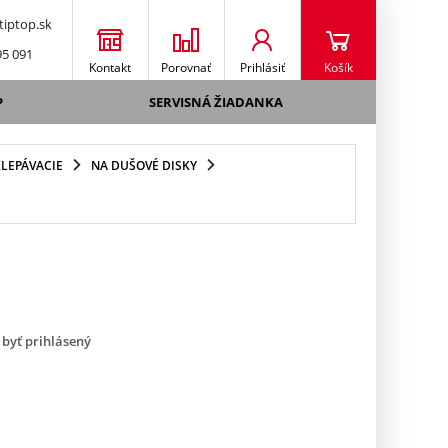
iptop.sk
95 091
Kontakt
Porovnať
Prihlásiť
Košík
P
SERVISNÁ ŽIADANKA
LEPÁVACIE
NA DUŠOVÉ DISKY
 byť prihlásený