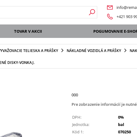
info@remat
+421 903 9
TOVAR V AKCII
POGUMOVANIE E-SHO
VYVAŽOVACIE TELIESKA A PRÁŠKY
NÁKLADNÉ VOZIDLÁ A PRÁŠKY
NAK
ENÉ DISKY-VONKAJ.
000
Pre zobrazenie informácií je nutné
DPH:
0%
Jednotka:
bal
Kód 1:
070250