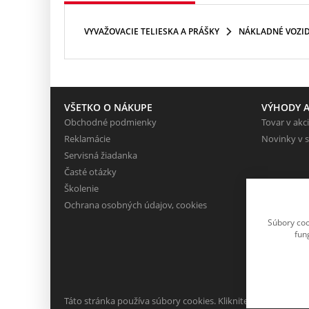
VYVAŽOVACIE TELIESKA A PRÁŠKY
NÁKLADNÉ VOZID
VŠETKO O NÁKUPE
VÝHODY A
Obchodné podmienky
Tovar v akci
Reklamácie
Novinky v 
Servisná žiadanka
Časté otázky
Školenie
Ochrana osobných údajov, cookies
Súbory coo
fun
Táto stránka používa súbory cookies. Kliknite pre viac inform