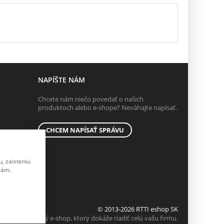
NAPÍŠTE NÁM
Chcete nám niečo povedať o našich
produktoch alebo e-shope? Neváhajte napísať.
CHCEM NAPÍSAŤ SPRÁVU
, zaisteniu
lám.
© 2013-2026 RTTI eshop SK
K2 e-shop - Prvý e-shop, ktorý dokáže riadiť celú vašu firmu.