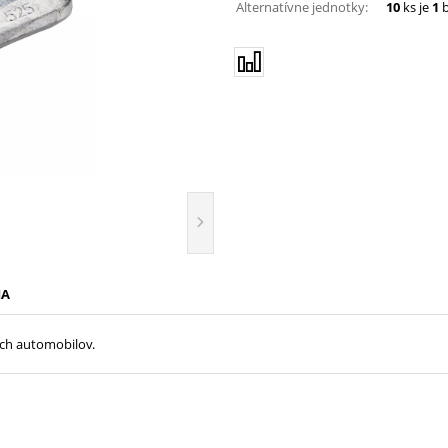
Alternatívne jednotky:
10
ks je
1
b
IA
ých automobilov.