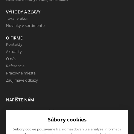
VÝHODY A ZĽAVY
Tovar v akcii
Novinky v sortimente
O FIRME
Kontakty
Aktuality
O nás
Referencie
Pracovné miesta
Zaujímavé odkazy
NAPÍŠTE NÁM
Chcete nám niečo povedať o
našich produktoch alebo e-
Súbory cookies
shope? Neváhajte napísať.
Súbory cookie používame k zhromažďovaniu a analýze informácií