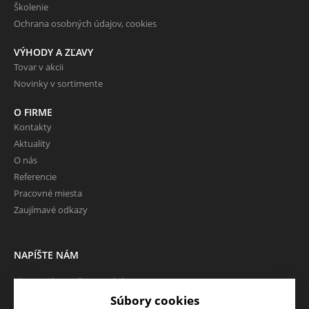
Školenie
Ochrana osobných údajov, cookies
VÝHODY A ZĽAVY
Tovar v akcii
Novinky v sortimente
O FIRME
Kontakty
Aktuality
O nás
Referencie
Pracovné miesta
Zaujímavé odkazy
NAPÍŠTE NÁM
Chcete nám niečo povedať o
našich produktoch alebo e-
Súbory cookies
shope? Neváhajte napísať.