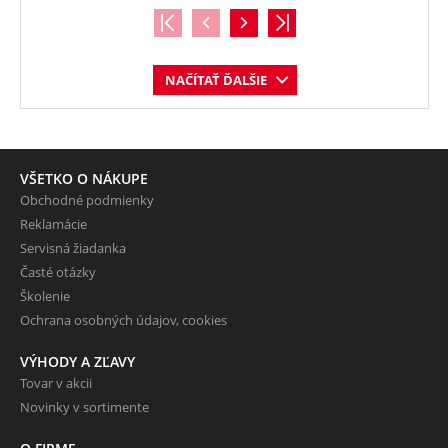
NAČÍTAŤ ĎALŠIE
VŠETKO O NÁKUPE
Obchodné podmienky
Reklamácie
Servisná žiadanka
Časté otázky
Školenie
Ochrana osobných údajov, cookies
VÝHODY A ZĽAVY
Tovar v akcii
Novinky v sortimente