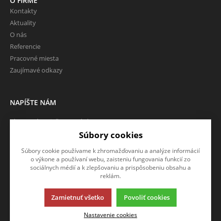
O FIRME
Kontakty
Aktuality
O nás
Referencie
Pracovné miesta
Zaujímavé odkazy
NAPÍŠTE NÁM
Chcete nám niečo povedať o
našich produktoch alebo e-
Súbory cookies
shope? Neváhajte napísať.
Súbory cookie používame k zhromažďovaniu a analýze informácií
o výkone a používaní webu, zaisteniu fungovania funkcií zo
CHCEM NAPÍSAŤ SPRÁVU
sociálnych médií a k zlepšovaniu a prispôsobeniu obsahu a
reklám.
Zamietnuť všetko
Povoliť cookies
Táto stránka používa súbory cookies. Kliknite pre viac informácií.
Nastavenie cookies
© 2013-2026 RTTI eshop SK