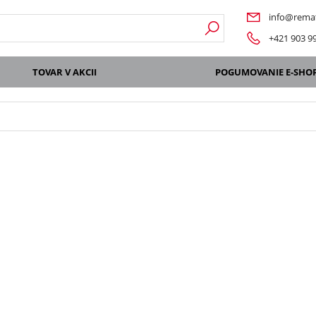
info@remat
+421 903 9
TOVAR V AKCII
POGUMOVANIE E-SHO