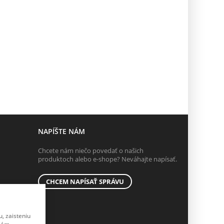
NAPÍŠTE NÁM
Chcete nám niečo povedať o našich
produktoch alebo e-shope? Neváhajte napísať.
CHCEM NAPÍSAŤ SPRÁVU
, zaisteniu