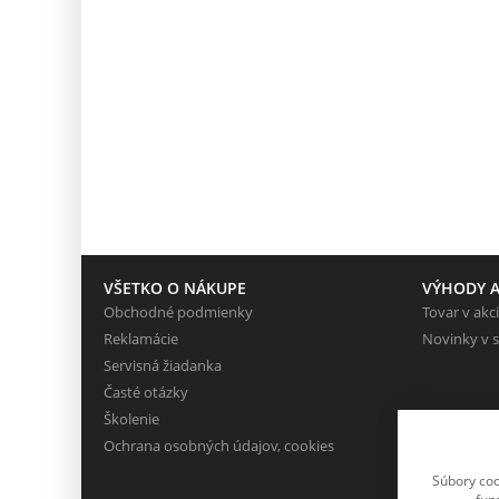
VŠETKO O NÁKUPE
VÝHODY A
Obchodné podmienky
Tovar v akci
Reklamácie
Novinky v 
Servisná žiadanka
Časté otázky
Školenie
Ochrana osobných údajov, cookies
Súbory coo