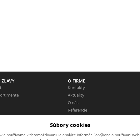
 ZĽAVY
O FIRME
i
Kontakty
sortimente
Aktuality
O nás
Referencie
Pracovné miesta
Súbory cookies
Zaujímavé odkazy
kie používame k zhromažďovaniu a analýze informácií o výkone a používaní webu