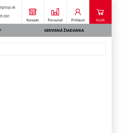
iptop.sk
95 091
Kontakt
Porovnať
Prihlásiť
Košík
P
SERVISNÁ ŽIADANKA