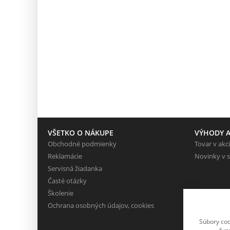
VŠETKO O NÁKUPE
VÝHODY A
Obchodné podmienky
Tovar v akci
Reklamácie
Novinky v 
Servisná žiadanka
Časté otázky
Školenie
Ochrana osobných údajov, cookies
Súbory coo