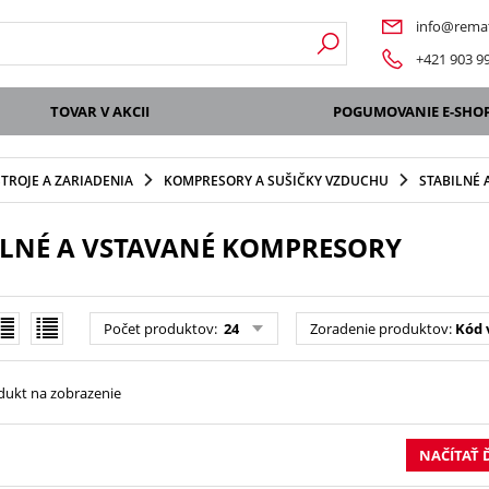
info@remat
+421 903 9
TOVAR V AKCII
POGUMOVANIE E-SHO
STROJE A ZARIADENIA
KOMPRESORY A SUŠIČKY VZDUCHU
STABILNÉ 
ILNÉ A VSTAVANÉ KOMPRESORY
Počet produktov
:
24
Zoradenie produktov
:
Kód 
dukt na zobrazenie
NAČÍTAŤ 