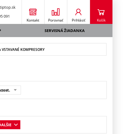
iptop.sk
95 091
Kontakt
Porovnať
Prihlásiť
Košík
P
SERVISNÁ ŽIADANKA
A VSTAVANÉ KOMPRESORY
vzost.
ĎALŠIE