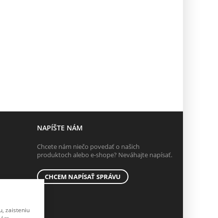
NAPÍŠTE NÁM
Chcete nám niečo povedať o našich
produktoch alebo e-shope? Neváhajte napísať.
CHCEM NAPÍSAŤ SPRÁVU
, zaisteniu