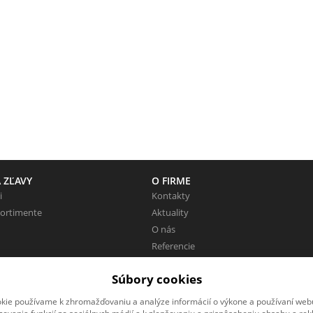
 ZĽAVY
O FIRME
i
Kontakty
sortimente
Aktuality
O nás
Referencie
Pracovné miesta
Súbory cookies
Zaujímavé odkazy
kie používame k zhromažďovaniu a analýze informácií o výkone a používaní webu