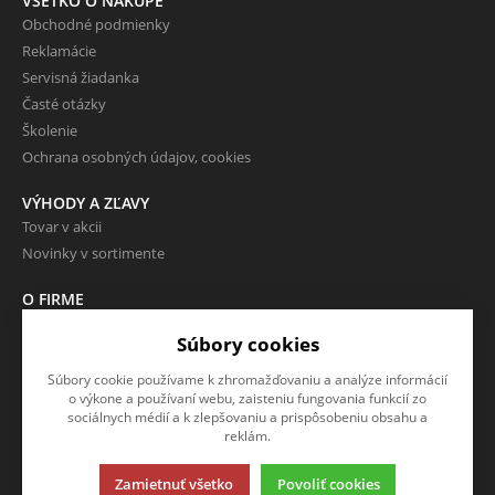
VŠETKO O NÁKUPE
Obchodné podmienky
Reklamácie
Servisná žiadanka
Časté otázky
Školenie
Ochrana osobných údajov, cookies
VÝHODY A ZĽAVY
Tovar v akcii
Novinky v sortimente
O FIRME
Kontakty
Súbory cookies
Aktuality
O nás
Súbory cookie používame k zhromažďovaniu a analýze informácií
o výkone a používaní webu, zaisteniu fungovania funkcií zo
Referencie
sociálnych médií a k zlepšovaniu a prispôsobeniu obsahu a
Pracovné miesta
reklám.
Zaujímavé odkazy
Zamietnuť všetko
Povoliť cookies