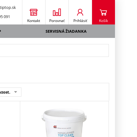
iptop.sk
95 091
Kontakt
Porovnať
Prihlásiť
Košík
P
SERVISNÁ ŽIADANKA
vzost.