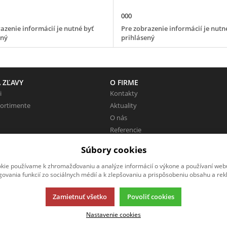
000
azenie informácií je nutné byť
Pre zobrazenie informácií je nutn
ený
prihlásený
 ZĽAVY
O FIRME
i
Kontakty
sortimente
Aktuality
O nás
Referencie
Pracovné miesta
Súbory cookies
Zaujímavé odkazy
kie používame k zhromažďovaniu a analýze informácií o výkone a používaní webu
govania funkcií zo sociálnych médií a k zlepšovaniu a prispôsobeniu obsahu a rek
Zamietnuť všetko
Povoliť cookies
Nastavenie cookies
ácií.