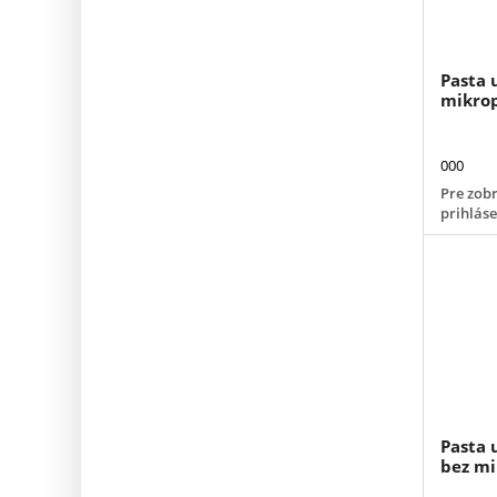
Pasta 
mikrop
000
Pre zobr
prihlás
Pasta 
bez mi