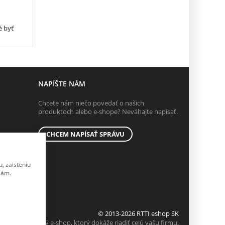
é byť
NAPÍŠTE NÁM
Chcete nám niečo povedať o našich
produktoch alebo e-shope? Neváhajte napísať.
CHCEM NAPÍSAŤ SPRÁVU
, zaisteniu
lám.
© 2013-2026 RTTI eshop SK
K2 e-shop - Prvý e-shop, ktorý dokáže riadiť celú vašu firmu.