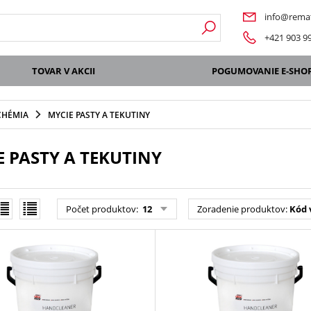
info@remat
+421 903 9
TOVAR V AKCII
POGUMOVANIE E-SHO
CHÉMIA
MYCIE PASTY A TEKUTINY
E PASTY A TEKUTINY
Počet produktov
:
12
Zoradenie produktov
:
Kód 