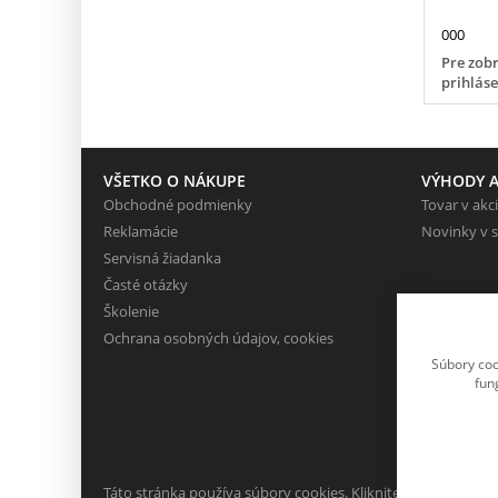
000
Pre zobr
prihlás
VŠETKO O NÁKUPE
VÝHODY A
Obchodné podmienky
Tovar v akci
Reklamácie
Novinky v 
Servisná žiadanka
Časté otázky
Školenie
Ochrana osobných údajov, cookies
Súbory coo
fun
Táto stránka používa súbory cookies. Kliknite pre viac inform