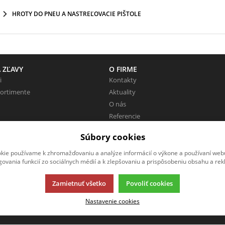
HROTY DO PNEU A NASTREĽOVACIE PIŠTOLE
 ZĽAVY
O FIRME
i
Kontakty
sortimente
Aktuality
O nás
Referencie
Pracovné miesta
Súbory cookies
Zaujímavé odkazy
kie používame k zhromažďovaniu a analýze informácií o výkone a používaní webu
govania funkcií zo sociálnych médií a k zlepšovaniu a prispôsobeniu obsahu a rek
Zamietnuť všetko
Povoliť cookies
Nastavenie cookies
ácií.