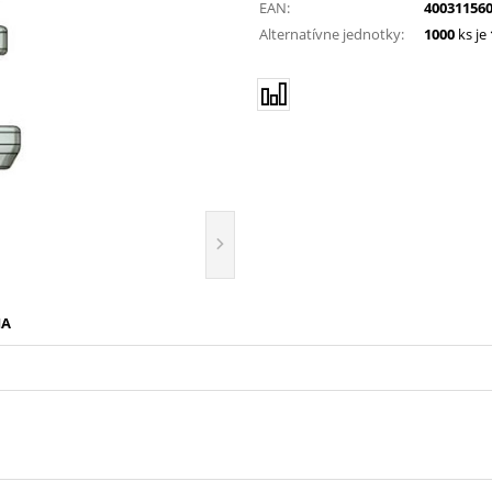
EAN:
40031156
Alternatívne jednotky:
1000
ks je
IA