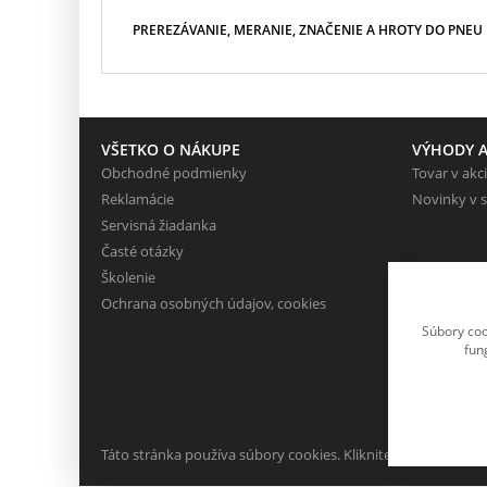
PREREZÁVANIE, MERANIE, ZNAČENIE A HROTY DO PNEU
VŠETKO O NÁKUPE
VÝHODY A
Obchodné podmienky
Tovar v akci
Reklamácie
Novinky v 
Servisná žiadanka
Časté otázky
Školenie
Ochrana osobných údajov, cookies
Súbory coo
fun
Táto stránka používa súbory cookies. Kliknite pre viac inform