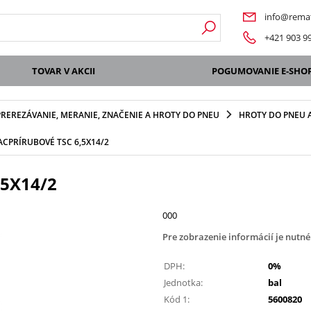
info@remat
+421 903 9
TOVAR V AKCII
POGUMOVANIE E-SHO
PREREZÁVANIE, MERANIE, ZNAČENIE A HROTY DO PNEU
HROTY DO PNEU A
ACPRÍRUBOVÉ TSC 6,5X14/2
5X14/2
000
Pre zobrazenie informácií je nutné
DPH:
0%
Jednotka:
bal
Kód 1:
5600820