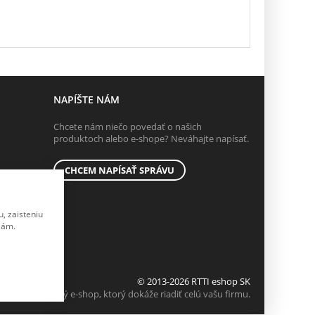
NAPÍŠTE NÁM
Chcete nám niečo povedať o našich
produktoch alebo e-shope? Neváhajte napísať.
CHCEM NAPÍSAŤ SPRÁVU
, zaisteniu
lám.
© 2013-2026 RTTI eshop SK
K2 e-shop - Prvý e-shop, ktorý dokáže riadiť celú vašu firmu.