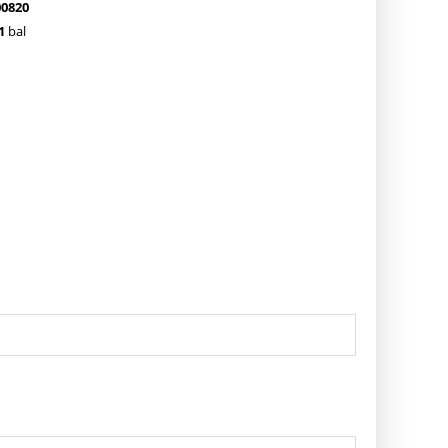
00820
1
bal