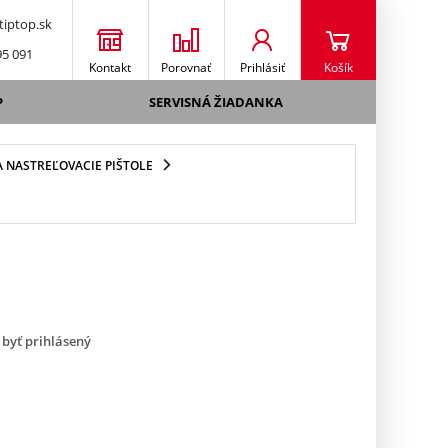
iptop.sk
95 091
Kontakt
Porovnať
Prihlásiť
Košík
P
SERVISNÁ ŽIADANKA
 NASTREĽOVACIE PIŠTOLE
 byť prihlásený