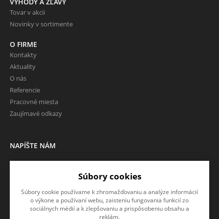
VÝHODY A ZĽAVY
Tovar v akcii
Novinky v sortimente
O FIRME
Kontakty
Aktuality
O nás
Referencie
Pracovné miesta
Zaujímavé odkazy
NAPÍŠTE NÁM
Chcete nám niečo povedať o
našich produktoch alebo e-
Súbory cookies
shope? Neváhajte napísať.
Súbory cookie používame k zhromažďovaniu a analýze informácií
o výkone a používaní webu, zaisteniu fungovania funkcií zo
CHCEM NAPÍSAŤ SPRÁVU
sociálnych médií a k zlepšovaniu a prispôsobeniu obsahu a
reklám.