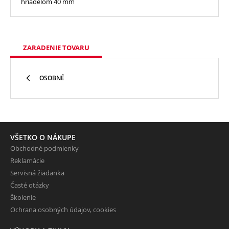
hriadeľom 40 mm
ZARADENIE TOVARU
OSOBNÉ
VŠETKO O NÁKUPE
Obchodné podmienky
Reklamácie
Servisná žiadanka
Časté otázky
Školenie
Ochrana osobných údajov, cookies