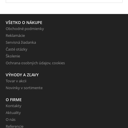
VŠETKO O NÁKUPE
Obchodné podmienky
Reklamácie
Servisná žiadanka
Časté otázky
Školenie
Ochrana osobných údajov, cookies
VÝHODY A ZĽAVY
Tovar v akcii
Novinky v sortimente
O FIRME
Kontakty
Aktuality
O nás
Referencie