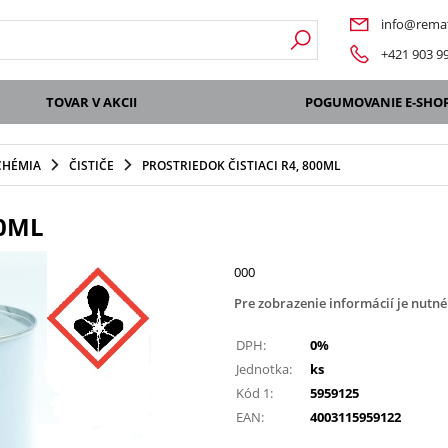
info@remat
+421 903 9
TOVAR V AKCII
POGUMOVANIE E-SHO
CHÉMIA
ČISTIČE
PROSTRIEDOK ČISTIACI R4, 800ML
00ML
000
Pre zobrazenie informácií je nutné
DPH:
0%
Jednotka:
ks
Kód 1:
5959125
EAN:
4003115959122