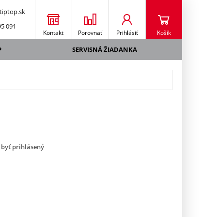
iptop.sk
95 091
Kontakt
Porovnať
Prihlásiť
Košík
P
SERVISNÁ ŽIADANKA
 byť prihlásený