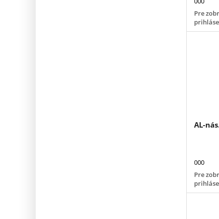
000
Pre zobr
prihlás
AL-nás
000
Pre zobr
prihlás