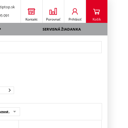
iptop.sk
95 091
Kontakt
Porovnať
Prihlásiť
Košík
P
SERVISNÁ ŽIADANKA
vzost.