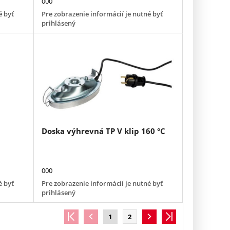
000
é byť
Pre zobrazenie informácií je nutné byť
prihlásený
Doska výhrevná TP V klip 160 °C
000
é byť
Pre zobrazenie informácií je nutné byť
prihlásený
1
2