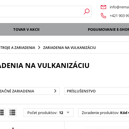
info@remat
+421 903 9
TOVAR V AKCII
POGUMOVANIE E-SHO
STROJE A ZARIADENIA
ZARIADENIA NA VULKANIZÁCIU
ADENIA NA VULKANIZÁCIU
ZAČNÉ ZARIADENIA
PRÍSLUŠENSTVO
Počet produktov
:
12
Zoradenie produktov
:
Kód 