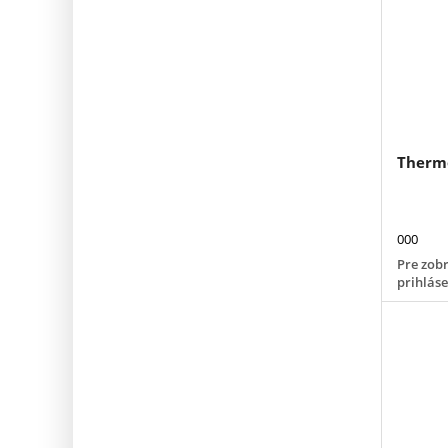
Therm
000
Pre zobr
prihlás