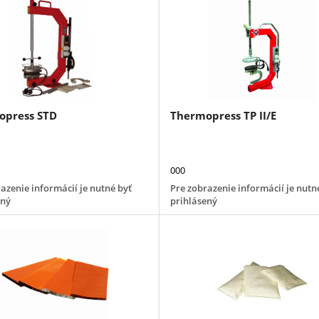
opress STD
Thermopress TP II/E
000
azenie informácií je nutné byť
Pre zobrazenie informácií je nutn
ený
prihlásený