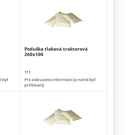
Poduška tlaková traktorová
260x100
111
é byť
Pre zobrazenie informácií je nutné byť
prihlásený