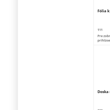
Fólia k
111
Pre zobr
prihlás
Doska 