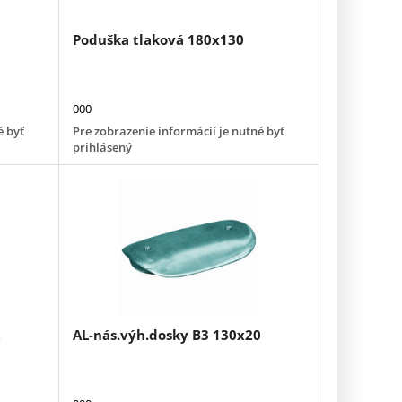
Poduška tlaková 180x130
000
é byť
Pre zobrazenie informácií je nutné byť
prihlásený
2
AL-nás.výh.dosky B3 130x20