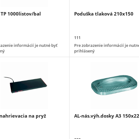
 TP 1000listov/bal
Poduška tlaková 210x150
111
azenie informácií je nutné byť
Pre zobrazenie informácií je nutn
ený
prihlásený
nahrievacia na pryž
AL-nás.výh.dosky A3 150x2