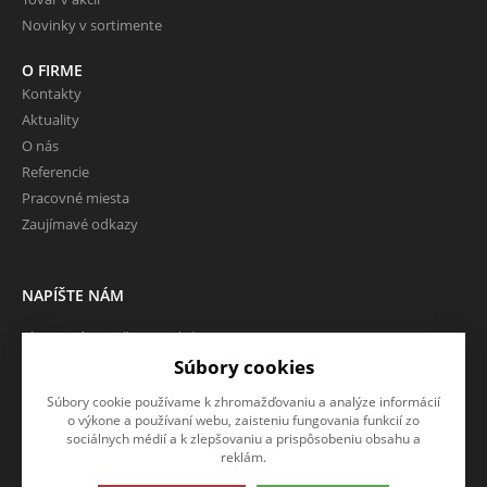
Novinky v sortimente
O FIRME
Kontakty
Aktuality
O nás
Referencie
Pracovné miesta
Zaujímavé odkazy
NAPÍŠTE NÁM
Chcete nám niečo povedať o
našich produktoch alebo e-
Súbory cookies
shope? Neváhajte napísať.
Súbory cookie používame k zhromažďovaniu a analýze informácií
o výkone a používaní webu, zaisteniu fungovania funkcií zo
CHCEM NAPÍSAŤ SPRÁVU
sociálnych médií a k zlepšovaniu a prispôsobeniu obsahu a
reklám.