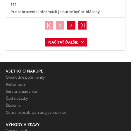
111
Pre zobrazenie informácií je nutné byť prihlásený
NAČÍTAŤ ĎALŠIE
VŠETKO O NÁKUPE
Obchodné podmienky
Reklamácie
Servisná žiadanka
Časté otázky
Školenie
Ochrana osobných údajov, cookies
VÝHODY A ZĽAVY
Tovar v akcii